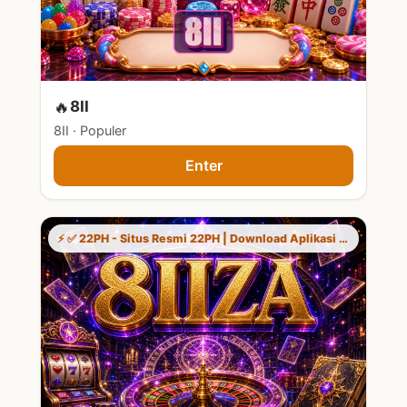
🔥
8II
8II · Populer
Enter
⚡ ✅ 22PH - Situs Resmi 22PH | Download Aplikasi & Login Populer