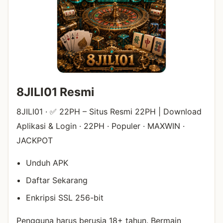
8JILI01 Resmi
8JILI01 · ✅ 22PH – Situs Resmi 22PH | Download
Aplikasi & Login · 22PH · Populer · MAXWIN ·
JACKPOT
Unduh APK
Daftar Sekarang
Enkripsi SSL 256-bit
Pengguna harus berusia 18+ tahun. Bermain