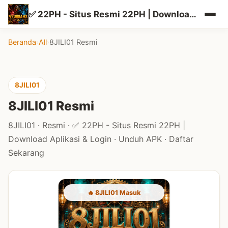
✅ 22PH - Situs Resmi 22PH | Download Aplikasi & Login
Beranda
›
All
›
8JILI01 Resmi
8JILI01
8JILI01 Resmi
8JILI01 · Resmi · ✅ 22PH - Situs Resmi 22PH |
Download Aplikasi & Login · Unduh APK · Daftar
Sekarang
🔥 8JILI01 Masuk