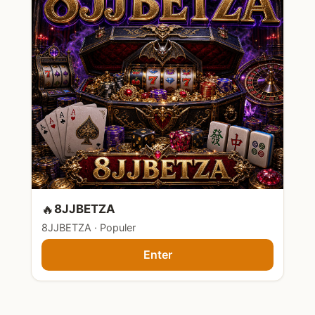
🔥
8JJBETZA
8JJBETZA · Populer
Enter